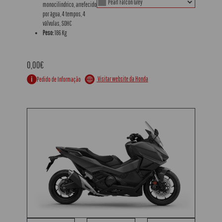
monocilindrico, arrefecido
por água, 4 tempos, 4
válvulas, SOHC
Peso:
186 Kg
0,00€
Visitar website da Honda
Pedido de Informação