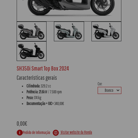
SH350i Smart Top Box 2024
Características gerais
Cor:
Cilindrada:
329.2 cc
Potência: 21.6
kW / 7.500 rpm
Peso:
174 kg
Documentação + IUC=
340,00€
0,00€
Visitar website da Honda
Pedido de Informação