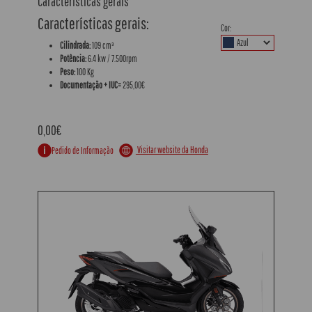
Características gerais
Características gerais:
Cor:
Cilindrada:
109 cm³
Potência:
6.4 kw / 7.500rpm
Peso:
100 Kg
Documentação + IUC=
295,00€
0,00€
Visitar website da Honda
Pedido de Informação