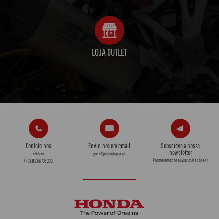
LOJA OUTLET
Contate-nos
Envie-nos um email
Subscreva a nossa
newsletter
Telefone:
geral@motodiana.pt
Prometemos só enviar coisas boas!
(+351) 266 736 333