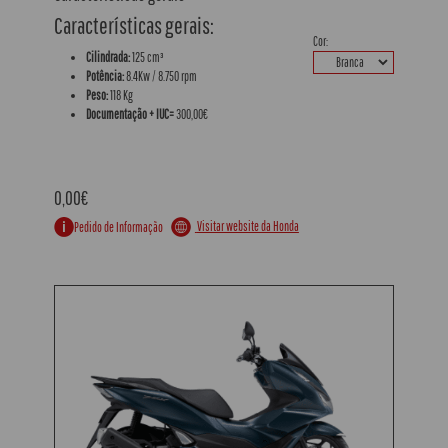
Características gerais:
Cor:
Cilindrada:
125 cm³
Potência:
8.4Kw / 8.750 rpm
Peso:
118 Kg
Documentação + IUC=
300,00€
0,00€
Visitar website da Honda
Pedido de Informação