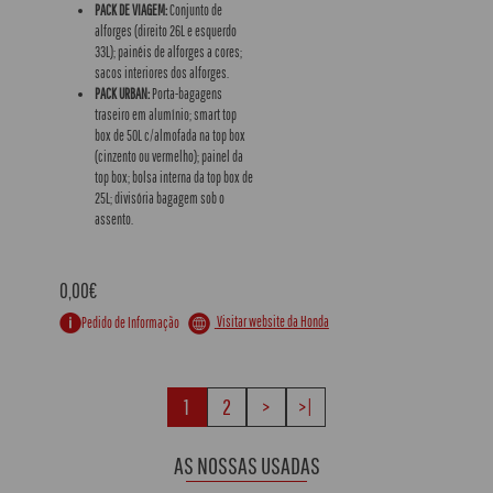
PACK DE VIAGEM:
Conjunto de
alforges (direito 26L e esquerdo
33L); painéis de alforges a cores;
sacos interiores dos alforges.
PACK URBAN:
Porta-bagagens
traseiro em alumínio; smart top
box de 50L c/almofada na top box
(cinzento ou vermelho); painel da
top box; bolsa interna da top box de
25L; divisória bagagem sob o
assento.
0,00€
Visitar website da Honda
Pedido de Informação
1
2
>
>|
AS NOSSAS USADAS