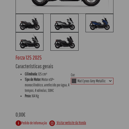
Forza 125 2025
Características gerais
Cilindrada:
125 cm³
Cor:
Tipo de Motor:
Motor eSP+
monocilíndrico, arrefecido por água, 4
tempos, 4 válvulas, SOHC
Peso:
164 Kg
0,00€
Visitar website da Honda
Pedido de Informação