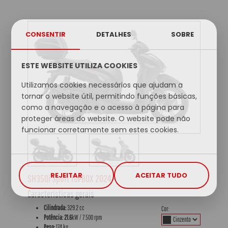
CONSENTIR
DETALHES
SOBRE
ESTE WEBSITE UTILIZA COOKIES
Utilizamos cookies necessários que ajudam a
tornar o website útil, permitindo funções básicas,
como a navegação e o acesso à página para
proteger áreas do website. O website pode não
funcionar corretamente sem estes cookies.
REJEITAR
ACEITAR TUDO
SH350i Sport TOPBOX 2024
Características gerais
Cilindrada:
329.2 cc
Cor:
Potência: 21.6
kW / 7.500 rpm
Peso:
174 kg