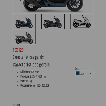
PCX 125
Características gerais
Características gerais:
Cor:
Cilindrada:
125 cm³
Potência:
9.2Kw / 8.750 rpm
Peso:
130 Kg
Documentação + IUC=
300,00€
0,00€