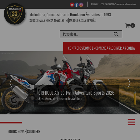
TELEFONE - (+351) 266 736 333 - Chamada rede fixa nacional
Motodiana, Concessionário Honda em Évora desde 1993...
SUBSCREVA A NOSSA NEWSLETTER
MARQUE A SUA REVISÃO
0
CONTACTOS
COMO ENCOMENDAR
LOGIN
CRIAR CONTA
Previous
Next
CRF1100L Africa Twin Adventure Sports 2026
A essência do turismo de aventura.
MOTOS NOVAS
SCOOTERS