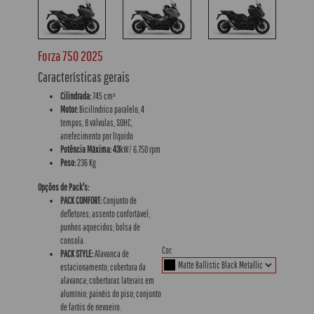
Forza 750 2025
Características gerais
Cilindrada:
745 cm³
Motor:
Bicilíndrico paralelo, 4
tempos, 8 válvulas, SOHC,
arrefecimento por líquido
Potência Máxima: 43
kW/ 6.750 rpm
Peso:
236 Kg
Opções de Pack's:
PACK COMFORT:
Conjunto de
defletores; assento confortável;
punhos aquecidos; bolsa de
consola.
Cor:
PACK STYLE:
Alavanca de
estacionamento; cobertura da
alavanca; coberturas laterais em
alumínio; painéis do piso; conjunto
de faróis de nevoeiro.