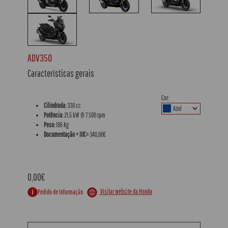
ADV350
Características gerais
Cor:
Cilindrada:
330 cc
Potência:
21,5 kW @ 7.500 rpm
Peso:
186 Kg
Documentação + IUC=
340,00€
0,00€
Visitar website da Honda
Pedido de Informação