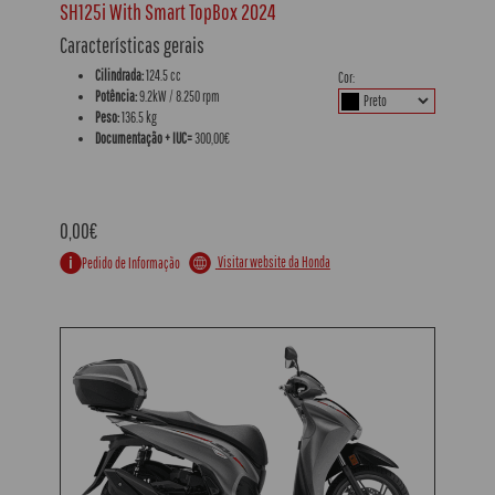
SH125i With Smart TopBox 2024
Características gerais
Cilindrada:
124.5 cc
Cor:
Potência:
9.2kW / 8.250 rpm
Peso:
136.5 kg
Documentação + IUC=
300,00€
0,00€
Visitar website da Honda
Pedido de Informação