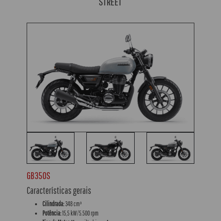
STREET
GB350S
Características gerais
Cilindrada:
348 cm³
Potência:
15,5 kW/5.500 rpm