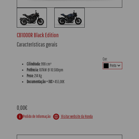
CB1000R Black Edition
Características gerais
Cor:
Cilindrada:
998 cm³
Potência:
107kW @ 10.500rpm
Peso:
214 Kg
Documentação + IUC=
455,00€
0,00€
Visitar website da Honda
Pedido de Informação