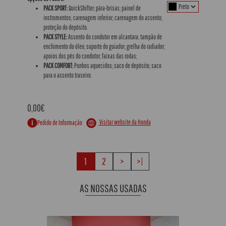
PACK SPORT:
QuickShifter; pára-brisas; painel de
instrumentos; carenagem inferior; carenagem do assento;
proteção do depósito.
PACK STYLE:
Assento do condutor em alcantara; tampão de
enchimento do óleo; suporte do guiador; grelha do radiador;
apoios dos pés do condutor; faixas das rodas;
PACK COMFORT:
Punhos aquecidos; saco de depósito; saco
para o assento traseiro.
0,00€
Visitar website da Honda
Pedido de Informação
1
2
>
>|
AS NOSSAS USADAS