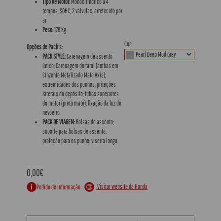
Tipo de Motor:
Monocilíndrico a 4
tempos, SOHC, 2 válvulas, arrefecido por
ar
Peso:
178 Kg
Cor:
Opções de Pack's:
PACK STYLE:
Carenagem de assento
único; Carenagem do farol (ambas em
Cinzento Metalizado Mate Axis);
extremidades dos punhos; priteções
laterais do depósito; tubos superiores
do motor (preto mate); fixação da luz de
nevoeiro.
PACK DE VIAGEM:
Bolsas de assento;
suporte para bolsas de assento;
proteção para os punho; viseira longa.
0,00€
Visitar website da Honda
Pedido de Informação