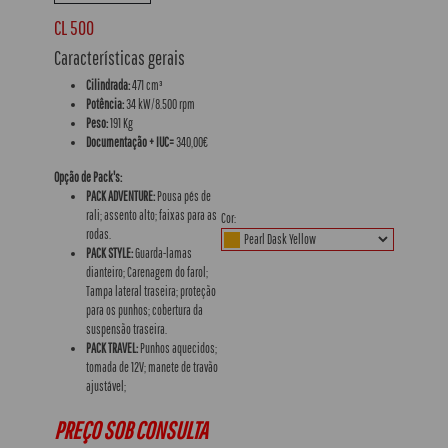
CL 500
Características gerais
Cilindrada:
471 cm³
Potência:
34 kW/8.500 rpm
Peso:
191 Kg
Documentação + IUC=
340,00€
Opção de Pack's:
PACK ADVENTURE:
Pousa pés de
rali; assento alto; faixas para as
Cor:
rodas.
PACK STYLE:
Guarda-lamas
dianteiro; Carenagem do farol;
Tampa lateral traseira; proteção
para os punhos; cobertura da
suspensão traseira.
PACK TRAVEL:
Punhos aquecidos;
tomada de 12V; manete de travão
ajustável;
PREÇO SOB CONSULTA