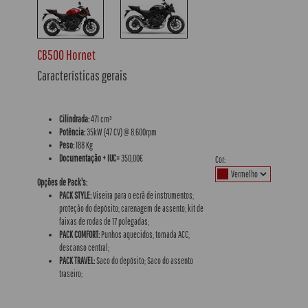
CB500 Hornet
Características gerais
Cilindrada:
471 cm³
Potência:
35kW (47 CV) @ 8.600rpm
Peso:
188 Kg
Documentação + IUC=
350,00€
Cor:
Opções de Pack's:
PACK STYLE:
Viseira para o ecrã de instrumentos;
proteção do depósito; carenagem de assento; kit de
faixas de rodas de 17 polegadas;
PACK COMFORT:
Punhos aquecidos; tomada ACC;
descanso central;
PACK TRAVEL:
Saco do depósito; Saco do assento
traseiro;