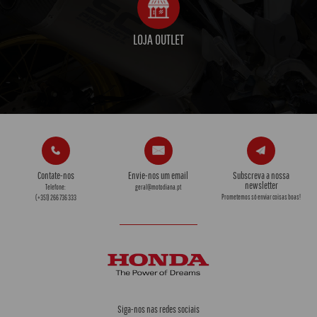
LOJA OUTLET
Contate-nos
Envie-nos um email
Subscreva a nossa
newsletter
Telefone:
geral@motodiana.pt
Prometemos só enviar coisas boas!
(+351) 266 736 333
Siga-nos nas redes sociais