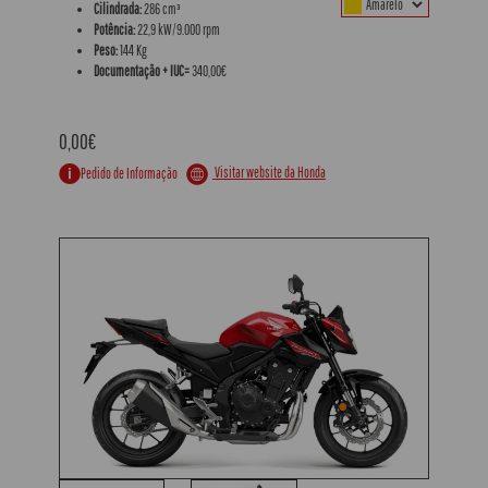
Cilindrada:
286 cm³
Potência:
22,9 kW/9.000 rpm
Peso:
144 Kg
Documentação + IUC=
340,00€
0,00€
Visitar website da Honda
Pedido de Informação