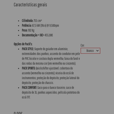
Características gerais
Cilindrada:
755 cm³
Potência:
67,5 kW (91cv) @ 9,500rpm
Peso:
192 Kg
Documentação + IUC=
455,00€
Opções de Pack's:
Cor:
PACK STYLE:
Suporte do guiador em alumínio;
extremidades dos punhos; assento do condutor em pele
de PVC bicolor e costura dupla vermelha; faixa do farol e
das rodas da mesma cor (em vermelho ou cinzento);
PACK SPORTS:
Quickshifter ajustável; cobertura do
assento (vermelho ou cinzento); viseira do ecrã de
instrumentos; proteção do depósito; proteção lateral do
depósito; proteção do chassis.
PACK COMFORT:
Saco para o banco traseiro; saco de
depósito de 3L; punhos aquecidos; película protetora do
ecrã TFT.
0,00€