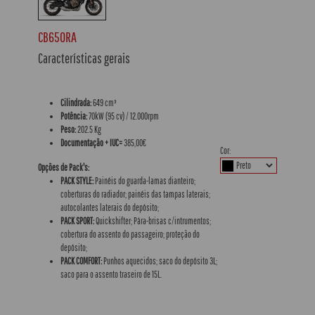
CB650RA
Características gerais
Cilindrada:
649 cm³
Potência:
70kW (95 cv) / 12.000rpm
Peso:
202.5 Kg
Documentação + IUC=
385,00€
Cor:
Opções de Pack's:
PACK STYLE:
Painéis do guarda-lamas dianteiro;
coberturas do radiador; painéis das tampas laterais;
autocolantes laterais do depósito;
PACK SPORT:
Quickshifter; Pára-brisas c/intrumentos;
cobertura do assento do passageiro; proteção do
depósito;
PACK COMFORT:
Punhos aquecidos; saco do depósito 3L;
saco para o assento traseiro de 15L.