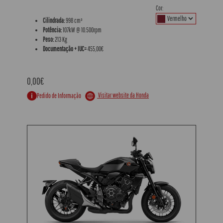
Cor:
Cilindrada:
998 cm³
Potência:
107kW @ 10.500rpm
Peso:
213 Kg
Documentação + IUC=
455,00€
0,00€
Visitar website da Honda
Pedido de Informação