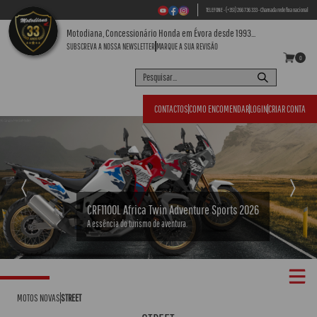
TELEFONE - (+351) 266 736 333 - Chamada rede fixa nacional
Motodiana, Concessionário Honda em Évora desde 1993...
SUBSCREVA A NOSSA NEWSLETTER
MARQUE A SUA REVISÃO
0
CONTACTOS
COMO ENCOMENDAR
LOGIN
CRIAR CONTA
Previous
Next
CRF1100L Africa Twin Adventure Sports 2026
A essência do turismo de aventura.
MOTOS NOVAS
STREET