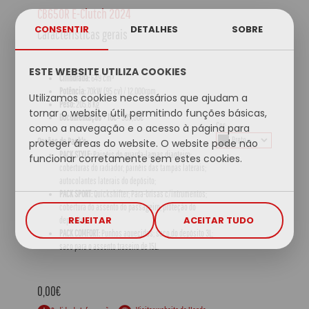
CB650R E-Clutch 2024
CONSENTIR
DETALHES
SOBRE
Características gerais
ESTE WEBSITE UTILIZA COOKIES
Cilindrada:
649 cm³
Potência:
70kW (95 cv) / 12.000rpm
Utilizamos cookies necessários que ajudam a
Peso:
205.8 Kg
tornar o website útil, permitindo funções básicas,
Documentação + IUC=
385,00€
Cor:
como a navegação e o acesso à página para
proteger áreas do website. O website pode não
Opções de Pack's:
PACK STYLE:
Painéis do guarda-lamas dianteiro;
funcionar corretamente sem estes cookies.
coberturas do radiador; painéis das tampas laterais;
autocolantes laterais do depósito;
PACK SPORT:
Quickshifter; Pára-brisas c/intrumentos;
cobertura do assento do passageiro; proteção do
REJEITAR
ACEITAR TUDO
depósito;
PACK COMFORT:
Punhos aquecidos; saco do depósito 3L;
saco para o assento traseiro de 15L.
0,00€