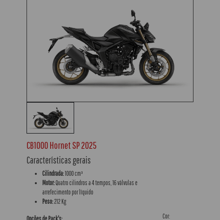
CB1000 Hornet SP 2025
Características gerais
Cilindrada:
1000 cm³
Motor:
Quatro cilindros a 4 tempos, 16 válvulas e
arrefecimento por líquido
Peso:
212 Kg
Cor:
Opções de Pack's: