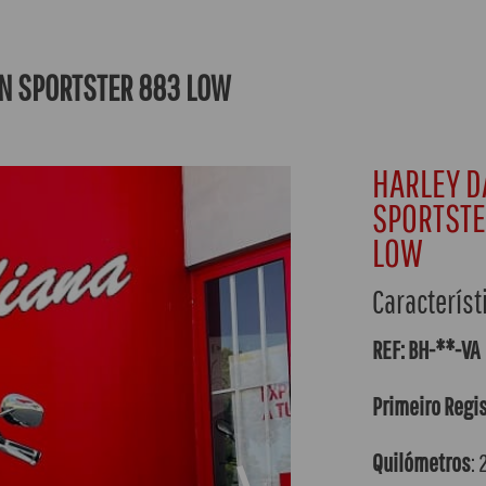
N SPORTSTER 883 LOW
HARLEY D
SPORTSTE
LOW
Característ
REF: BH-**-VA
Primeiro Regi
Quilómetros
: