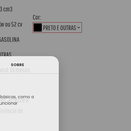
83 cm3
Cor:
Kw ou 52 cv
 GASOLINA
OUTRAS
SOBRE
tand: 18 meses
s básicas, como a
ado, acresce o
funcionar
ferência de