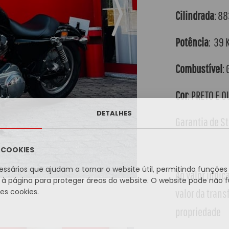
Cilindrada
: 8
Potência
: 39 
Combustível
:
Cor
: PRETO E 
DETALHES
Garantia de S
A COOKIES
essários que ajudam a tornar o website útil, permitindo funçõe
Ao valor indic
à página para proteger áreas do website. O website pode não 
valor da trans
s cookies.
propriedade