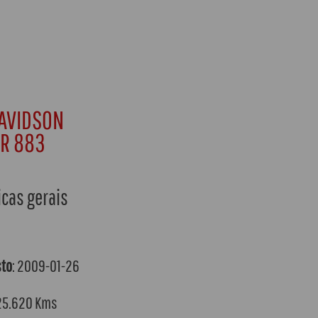
AVIDSON
R 883
icas gerais
sto
: 2009-01-26
 25.620 Kms