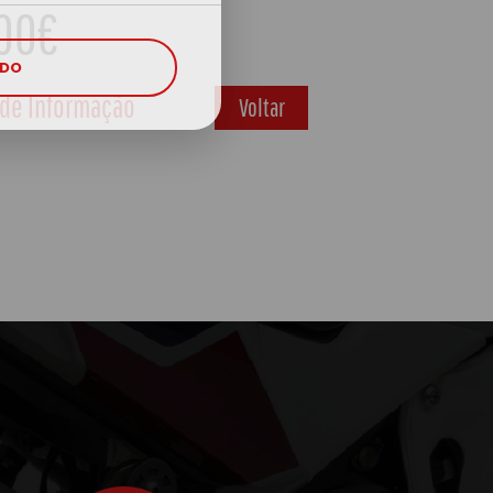
00€
UDO
 de Informação
Voltar