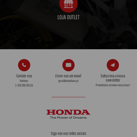
LOJA OUTLET
Contate-nos
Envie-nos um email
Subscreva a nossa
newsletter
Telefone:
geral@motodiana.pt
Prometemos só enviar coisas boas!
(+351) 266 736 333
Siga-nos nas redes sociais