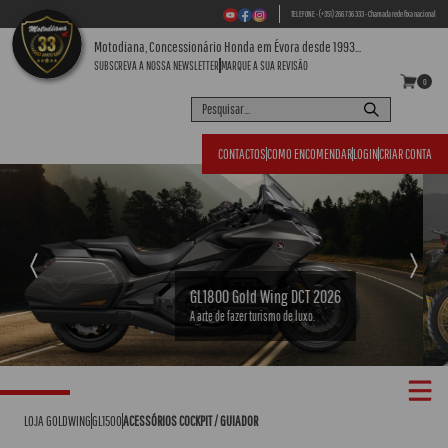
TELEFONE - (+351) 266 736 333 - Chamada rede fixa nacional
Motodiana, Concessionário Honda em Évora desde 1993...
SUBSCREVA A NOSSA NEWSLETTER
MARQUE A SUA REVISÃO
0
CONTACTOS
COMO ENCOMENDAR
LOGIN
CRIAR CONTA
Previous
Next
CRF1100L Africa Twin Adventure Sports 2026
A essência do turismo de aventura.
LOJA GOLDWING
GL1500
ACESSÓRIOS COCKPIT / GUIADOR