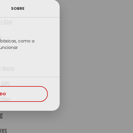
SOBRE
s Givi
o
s básicas, como a
funcionar
e Vento
a GPS
UDO
cidos
ig
ares