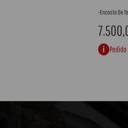
-Encosto De T
7.500,
Pedido