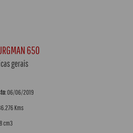
BURGMAN 650
icas gerais
sto
: 06/06/2019
 36.276 Kms
38 cm3