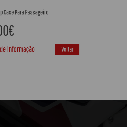
op Case Para Passageiro
00€
 de Informação
Voltar