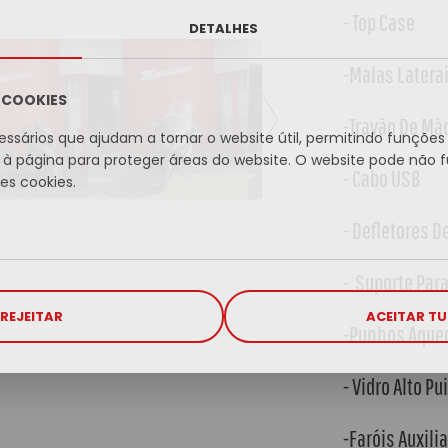
- Top Case
DETALHES
-Malas Laterai
A COOKIES
-Travão De Mã
essários que ajudam a tornar o website útil, permitindo funçõe
à página para proteger áreas do website. O website pode não 
- Cabo USB
s cookies.
- Defletores D
- Suporte Par
REJEITAR
ACEITAR T
-Punhos Aque
- Vidro Alto Pu
-Faróis Auxili