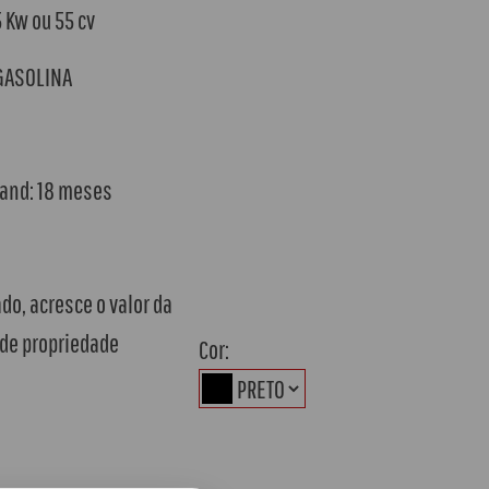
5 Kw ou 55 cv
 GASOLINA
tand: 18 meses
ado, acresce o valor da
 de propriedade
Cor: