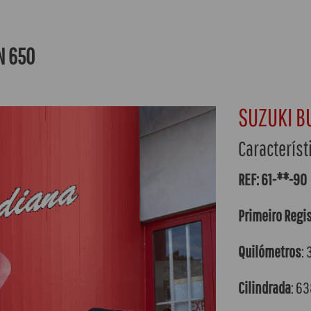
N 650
SUZUKI 
Característ
REF: 61-**-90
Primeiro Regi
Quilómetros
:
Cilindrada
: 6