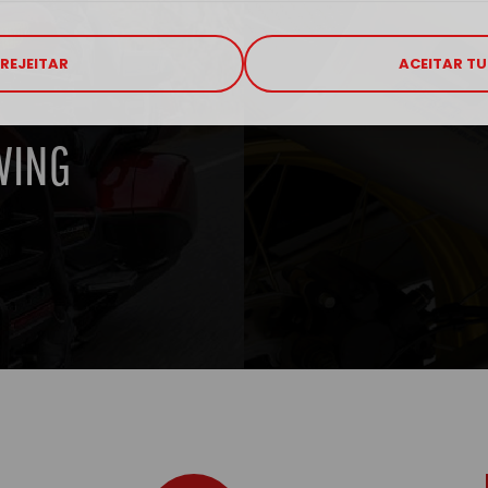
REJEITAR
ACEITAR T
WING