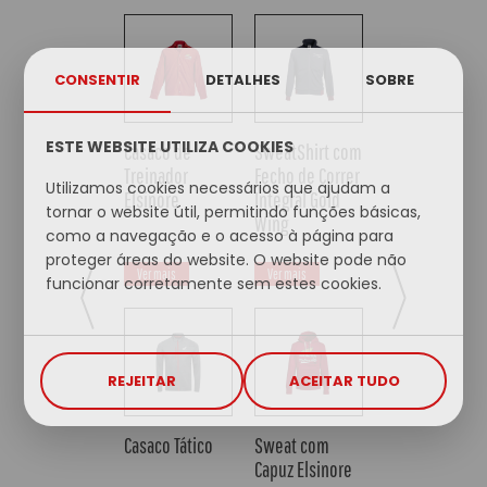
CONSENTIR
DETALHES
SOBRE
ESTE WEBSITE UTILIZA COOKIES
Casaco de
SweatShirt com
Swea
Treinador
Fecho de Correr
capu
Utilizamos cookies necessários que ajudam a
Elsinore
Integral Gold
tornar o website útil, permitindo funções básicas,
Wing
como a navegação e o acesso à página para
proteger áreas do website. O website pode não
Ver mais
Ver mais
Ver 
funcionar corretamente sem estes cookies.
REJEITAR
ACEITAR TUDO
Casaco Tático
Sweat com
Swea
Capuz Elsinore
capu