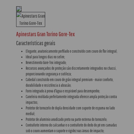
Apinestars Gran Torino Gore-Tex
Características gerais
Elegante, anatonicamente perfilado e construído com couro de flor integral;
Ideal para longos dias no selim;
Revestimento Gore-Tex integrado;
Recursos avançados de proteção são discretamente integrados no chassi,
proporcionando segurança e sutileza;
Cabedal construído em couro de grão integral premium - maior conforto,
durabilidade e resistência à abrasão;
Forro integrado à prova d'água e respirável para desempenho;
Caneleira moldada perfeitamente integrada oferece ampla proteção contra
impactos;
Protetor de tornozelo de dupla densidade com suporte de espuma no lado
medial;
Protetor de alumínio anodizado preto na parte externa do tornozelo;
Contraforte interno do calcanhar e o contraforte do dedo do pé em camadas
sob o couro aumentam o suporte e rigidez nas áreas de impacto;