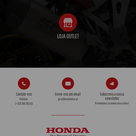
LOJA OUTLET
Contate-nos
Envie-nos um email
Subscreva a nossa
newsletter
Telefone:
geral@motodiana.pt
Prometemos só enviar coisas boas!
(+351) 266 736 333