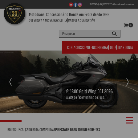
TELEFONE - (+351) 266 736 333 - Chamada rede fixa nacional
Motodiana, Concessionário Honda em Évora desde 1993...
SUBSCREVA A NOSSA NEWSLETTER
MARQUE A SUA REVISÃO
0
CONTACTOS
COMO ENCOMENDAR
LOGIN
CRIAR CONTA
Previous
Next
GL1800 Gold Wing DCT 2026
A arte de fazer turismo de luxo.
BOUTIQUE
CALÇADO
BOTA COMPRIDA
APINESTARS GRAN TORINO GORE-TEX