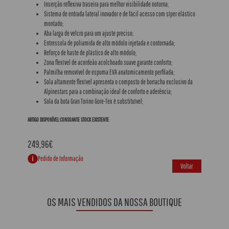
Inserção reflexiva traseira para melhor visibilidade noturna;
Sistema de entrada lateral inovador e de fácil acesso com síper elástico
montado;
Aba larga de velcro para um ajuste preciso;
Entressola de poliamida de alto módulo injetada e contornada;
Reforço de haste de plástico de alto módulo;
Zona flexível de acordeão acolchoado suave garante conforto;
Palmilha removível de espuma EVA anatomicamente perfilada;
Sola altamente flexível apresenta o composto de borracha exclusivo da
Alpinestars para a combinação ideal de conforto e aderência;
Sola da bota Gran Torino Gore-Tex é substituível;
ARTIGO DISPONÍVEL CONSOANTE STOCK EXISTENTE
249,96€
Pedido de Informação
Voltar
OS MAIS VENDIDOS DA NOSSA BOUTIQUE