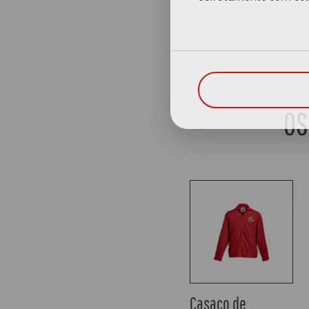
OS
Sweat com Capuz