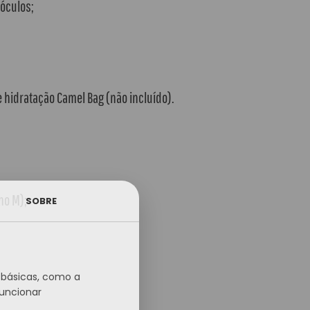
óculos;
 hidratação Camel Bag (não incluído).
ho M);
SOBRE
s básicas, como a
funcionar