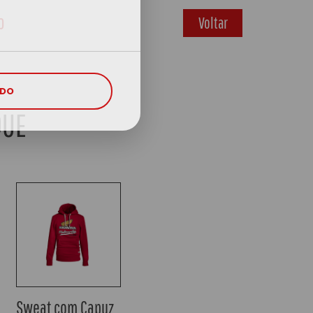
o
Voltar
UDO
QUE