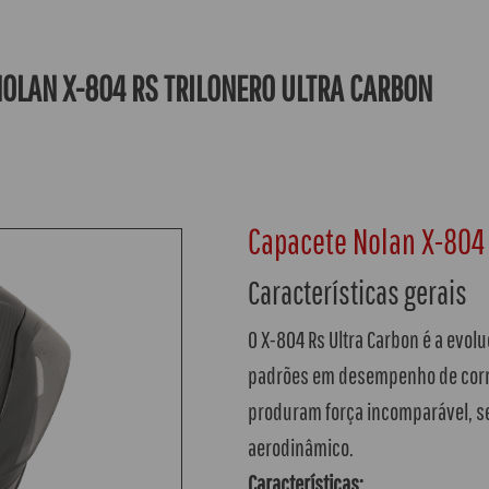
OLAN X-804 RS TRILONERO ULTRA CARBON
Capacete Nolan X-804 
Características gerais
O X-804 Rs Ultra Carbon é a evol
padrões em desempenho de corrid
produram força incomparável, s
aerodinâmico.
Características: