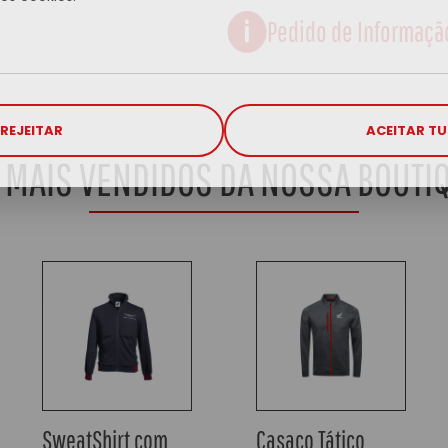
Pedido de Informaçã
REJEITAR
ACEITAR T
 MAIS VENDIDOS DA NOSSA BOUTI
T-shirt Elsinore