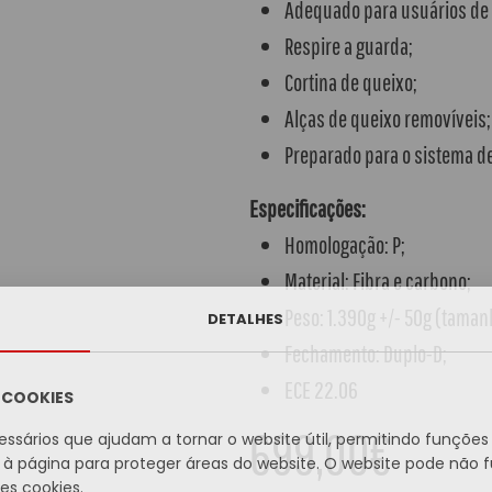
Adequado para usuários de 
Respire a guarda;
Cortina de queixo;
Alças de queixo removíveis;
Preparado para o sistema de
Especificações:
Homologação: P;
Material: Fibra e carbono;
Peso: 1.390g +/- 50g (taman
DETALHES
Fechamento: Duplo-D;
ECE 22.06
A COOKIES
699,00€
essários que ajudam a tornar o website útil, permitindo funçõe
à página para proteger áreas do website. O website pode não 
s cookies.