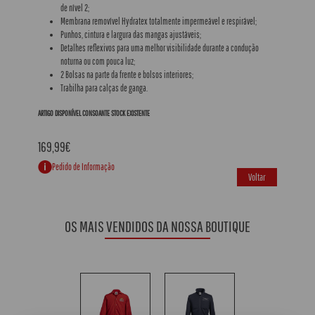
de nível 2;
Membrana removível Hydratex totalmente impermeável e respirável;
Punhos, cintura e largura das mangas ajustáveis;
Detalhes reflexivos para uma melhor visibilidade durante a condução
noturna ou com pouca luz;
2 Bolsas na parte da frente e bolsos interiores;
Trabilha para calças de ganga.
ARTIGO DISPONÍVEL CONSOANTE STOCK EXISTENTE
169,99€
Pedido de Informação
Voltar
OS MAIS VENDIDOS DA NOSSA BOUTIQUE