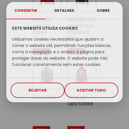
CONSENTIR
DETALHES
SOBRE
hirt com
Sweat com
Sweat com
e Correr
capuz Monkey
capuz Hornet
ESTE WEBSITE UTILIZA COOKIES
 Gold
Utilizamos cookies necessários que ajudam a
tornar o website útil, permitindo funções básicas,
como a navegação e o acesso à página para
Ver mais
Ver mais
proteger áreas do website. O website pode não
funcionar corretamente sem estes cookies.
REJEITAR
ACEITAR TUDO
com
Sweat com
Sweat com
lsinore
capuz Sunset
capuz Custom
Built