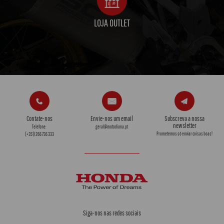
LOJA OUTLET
Contate-nos
Envie-nos um email
Subscreva a nossa
newsletter
Telefone:
geral@motodiana.pt
Prometemos só enviar coisas boas!
(+351) 266 736 333
Siga-nos nas redes sociais