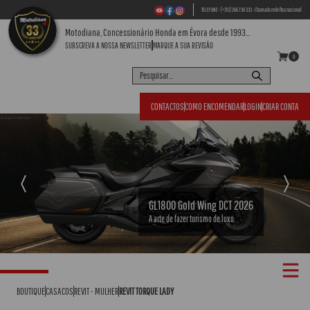
TELEFONE - (+351) 266 736 333 - Chamada rede fixa nacional
Motodiana, Concessionário Honda em Évora desde 1993...
SUBSCREVA A NOSSA NEWSLETTER
MARQUE A SUA REVISÃO
0
CONTACTOS
COMO ENCOMENDAR
LOGIN
CRIAR CONTA
Previous
Next
CRF1100L Africa Twin Adventure Sports 2026
A essência do turismo de aventura.
BOUTIQUE
CASACOS
REVIT - MULHER
REVIT TORQUE LADY